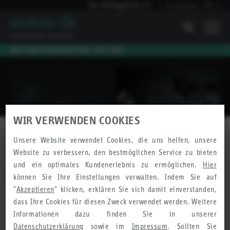
Zur Anfrageliste
(
0
)
Language:
DE
I
WIR SIND KLIMANEUTRAL SEIT 2010
WIR VERWENDEN COOKIES
Unsere Website verwendet Cookies, die uns helfen, unsere
Website zu verbessern, den bestmöglichen Service zu bieten
und ein optimales Kundenerlebnis zu ermöglichen.
Hier
können Sie Ihre Einstellungen verwalten. Indem Sie auf
"
Akzeptieren
" klicken, erklären Sie sich damit einverstanden,
dass Ihre Cookies für diesen Zweck verwendet werden. Weitere
Pressemitteilung: elobau präsentiert
Informationen dazu finden Sie in unserer
nachhaltige Lösungen auf der Agrishow
Datenschutzerklärung
sowie im
Impressum
. Sollten Sie