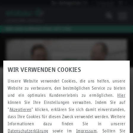
Zur Anfrageliste
(
0
)
Language:
DE
I
WIR SIND KLIMANEUTRAL SEIT 2010
WIR VERWENDEN COOKIES
Unsere Website verwendet Cookies, die uns helfen, unsere
Website zu verbessern, den bestmöglichen Service zu bieten
und ein optimales Kundenerlebnis zu ermöglichen.
Hier
können Sie Ihre Einstellungen verwalten. Indem Sie auf
"
Akzeptieren
" klicken, erklären Sie sich damit einverstanden,
dass Ihre Cookies für diesen Zweck verwendet werden. Weitere
Informationen dazu finden Sie in unserer
Datenschutzerklärung
sowie im
Impressum
. Sollten Sie