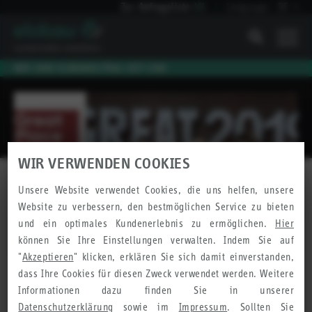
Zur Anfrageliste
(
0
)
Language:
DE
I
WIR SIND KLIMANEUTRAL SEIT 2010
WIR VERWENDEN COOKIES
Unsere Website verwendet Cookies, die uns helfen, unsere
Website zu verbessern, den bestmöglichen Service zu bieten
und ein optimales Kundenerlebnis zu ermöglichen.
Hier
können Sie Ihre Einstellungen verwalten. Indem Sie auf
"
Akzeptieren
" klicken, erklären Sie sich damit einverstanden,
dass Ihre Cookies für diesen Zweck verwendet werden. Weitere
Informationen dazu finden Sie in unserer
Datenschutzerklärung
sowie im
Impressum
. Sollten Sie