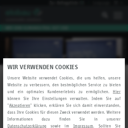
Zur Anfrageliste
(
0
)
Language:
DE
I
WIR SIND KLIMANEUTRAL SEIT 2010
Copyright: Messe München
WIR VERWENDEN COOKIES
Unsere Website verwendet Cookies, die uns helfen, unsere
Website zu verbessern, den bestmöglichen Service zu bieten
und ein optimales Kundenerlebnis zu ermöglichen.
Hier
können Sie Ihre Einstellungen verwalten. Indem Sie auf
"
Akzeptieren
" klicken, erklären Sie sich damit einverstanden,
dass Ihre Cookies für diesen Zweck verwendet werden. Weitere
Informationen dazu finden Sie in unserer
Datenschutzerklärung
sowie im
Impressum
. Sollten Sie