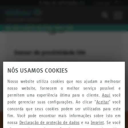
A lista de solicitações
(
0
)
Language:
PT
I
WE ARE CLIMATE NEUTRAL SINCE 2010
Sensor de proximidade 144
Rosca padrão UNF 9/16-18-2A
NÓS USAMOS COOKIES
Com conector Superseal 2 pinos
Nosso website utiliza cookies que nos ajudam a melhorar
nosso website, fornecem o melhor serviço possível e
VER
permitem uma experiência ótima para o cliente.
Aqui
você
pode gerenciar suas configurações. Ao clicar "
Aceitar
" você
concorda que seus cookies podem ser utilizados para este
fim. Você pode encontrar mais informações sobre isto em
nossa
Declaração de proteção de dados
e na
Imprint
. Se você
Comece agora seu projeto com elobau!