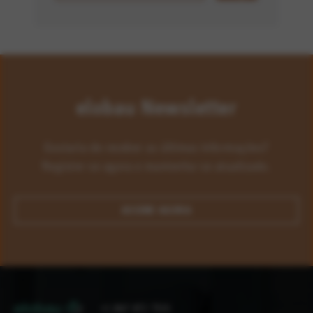
elobau Newsletter
Gostaria de receber as últimas informações?
Registre-se agora e mantenha-se atualizado.
ASSINE AGORA
+1 847 672 7515