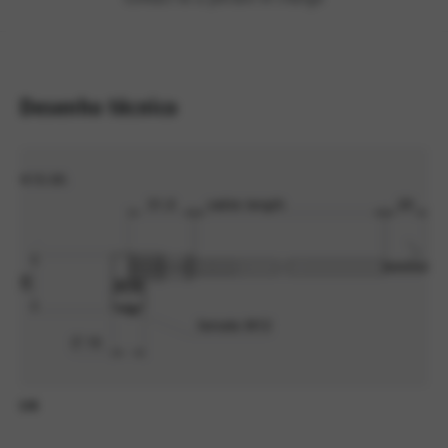
Desenho técnico
1/6
2/6