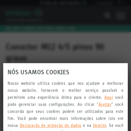
A lista de solicitações
(
0
)
Language:
PT
I
WE ARE CLIMATE NEUTRAL SINCE 2010
Conector M12 4/5 pinos 90
graus
NÓS USAMOS COOKIES
AVALIE ESTE PRODUTO
Nosso website utiliza cookies que nos ajudam a melhorar
nosso website, fornecem o melhor serviço possível e
permitem uma experiência ótima para o cliente.
Aqui
você
pode gerenciar suas configurações. Ao clicar "
Aceitar
" você
concorda que seus cookies podem ser utilizados para este
fim. Você pode encontrar mais informações sobre isto em
nossa
Declaração de proteção de dados
e na
Imprint
. Se você