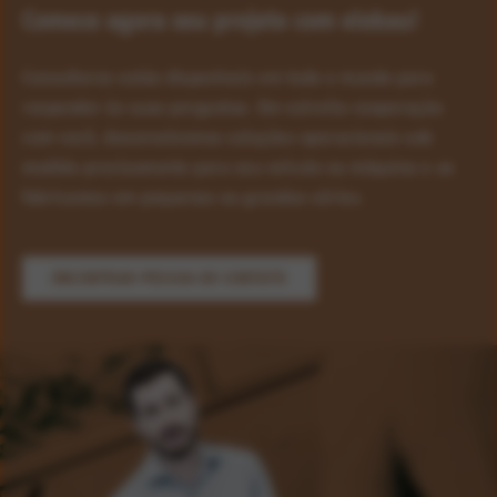
Comece agora seu projeto com elobau!
Consultores estão disponíveis em todo o mundo para
responder às suas perguntas. Em estreita cooperação
com você, desenvolvemos soluções operacionais sob
medida precisamente para seu veículo ou máquina e as
fabricamos em pequenas ou grandes séries.
ENCONTRAR PESSOA DE CONTATO