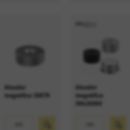
Atuador
Atuador
magnético 30079
magnético
30420000
VER
VER