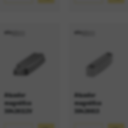
Atuador
Atuador
magnético
magnético
30426112V
30426613