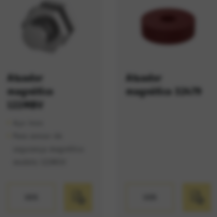
Atuador
Atuador
magnético
magnético 32479
122MBV
Aço inox
Para sensor de
segurança magnético
modelo 122MSV
VER
VER