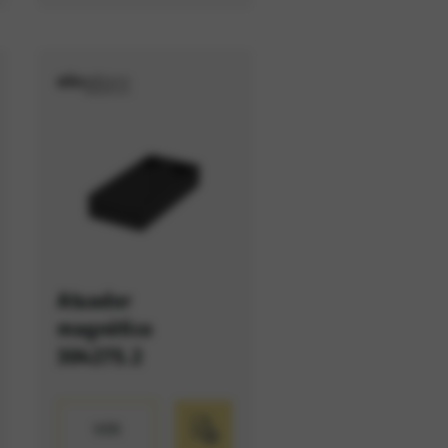
Atuador
magnético
304275.2
VER