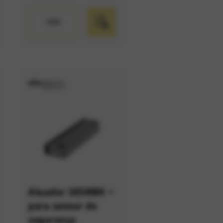
VER
Atuador 165MBK –
para sensor de
segurança