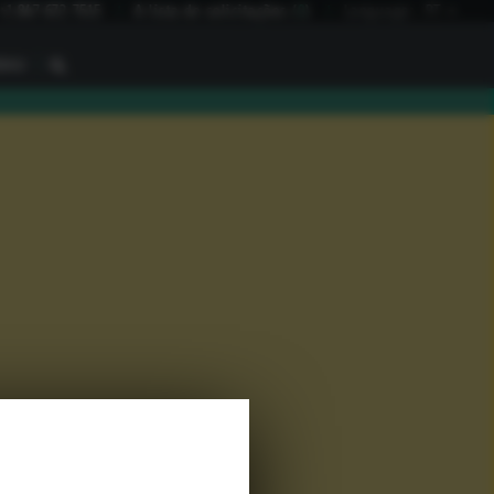
+1 847 672 7515
A lista de solicitações
(
0
)
Language:
PT
I
BAU