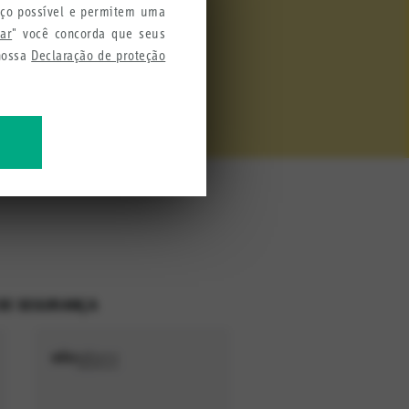
iço possível e permitem uma
tar
" você concorda que seus
ça
 nossa
Declaração de proteção
mações para melhorar nossos
DE SEGURANÇA