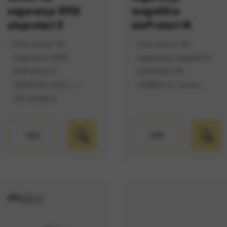
segurança RFID
magnético
eloprotect E
eloProtect M
Para sensor de
Para sensor de
segurança RFID
segurança magnético
eloProtect E
eloProtect M
165ESK00 série 1. /
153MSK.0.1 series
165 ESK00.3
VER
VER