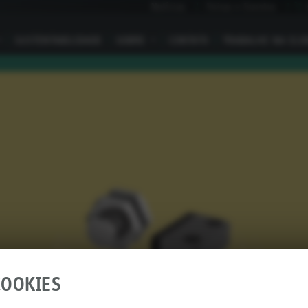
Notícias
Feiras e Eventos
I
SUSTENTABILIDADE
SOBRE
I
CONTATO
TRABALHE NA ELO
OOKIES