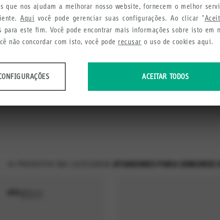
ies que nos ajudam a melhorar nosso website, fornecem o melhor serv
liente.
Aqui
você pode gerenciar suas configurações. Ao clicar "
Acei
ra sensores de seguran
s para este fim. Você pode encontrar mais informações sobre isto em
ocê não concordar com isto, você pode
recusar
o uso de cookies aqui.
QUINAS
ATUADORES PARA SENSORES DE SEGURANÇA
CONFIGURAÇÕES
ACEITAR TODOS
dos anônimos sobre o uso e a funcionalidade do site. Utilizamos estas infor
cia do usuário.
urações
14
PRODUTOS NA CATEGORIA
ATUADORES PARA SENSORES 
etamos a fim de recomendar produtos e serviços úteis para você.
urações