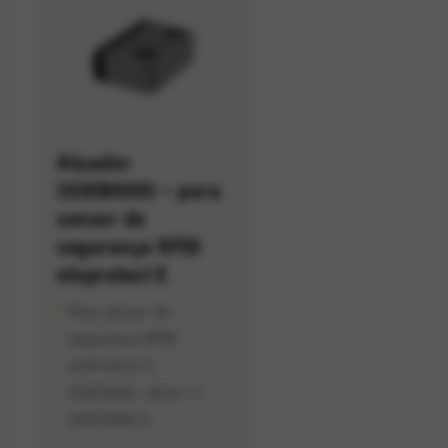
Atuador
153EBK001 – para
e do serviço. Esta opção não
sensor de
segurança RFID
eloprotect E
Para sensor de
segurança RFID
eloProtect E
153ESK00. série 1 /
153ESK00.3