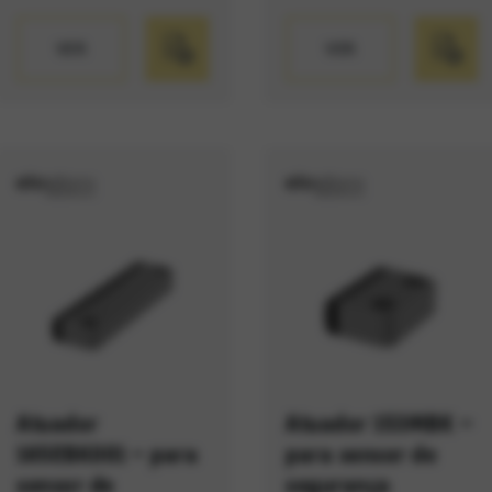
VER
VER
Atuador
Atuador 153MBK –
165EBK001 – para
para sensor de
sensor de
segurança