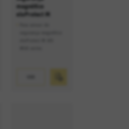
magnético
eloProtect M
Para sensor de
segurança magnético
eloProtect M 165
MSK series
VER