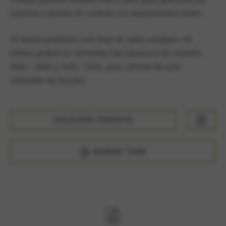
joysticks e painéis de controle em equipamentos móbil.
Os botões giratórios com sinal de saída analógico da
elobau podem ser montados nas alavancas de controle
361G / 362G e 341G / 342G, para controle de uma
infinidade de funções.
SOLICITAR PRODUTO
BAIXAR TUDO