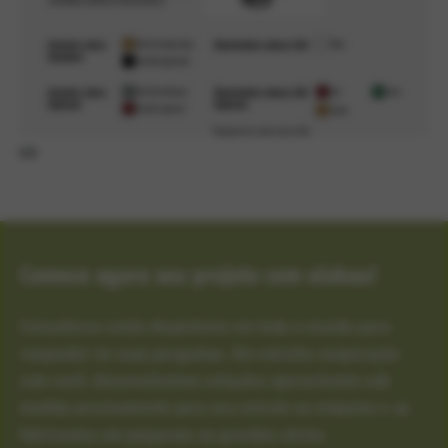
1/1
Comece agora seu projeto com elobau!
Consultores estão disponíveis em todo o mundo para
responder às suas perguntas. Em estreita cooperação
com você, desenvolvemos soluções operacionais sob
medida precisamente para seu veículo ou máquina e as
fabricamos em pequenas ou grandes séries.