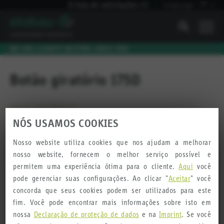
A lista de solicitações
(
0
)
Language:
PT
I
WE ARE CLIMATE NEUTRAL SINCE 2010
Botão giratório 175D
AVALIE ESTE PRODUTO
NÓS USAMOS COOKIES
Nosso website utiliza cookies que nos ajudam a melhorar
nosso website, fornecem o melhor serviço possível e
permitem uma experiência ótima para o cliente.
Aqui
você
pode gerenciar suas configurações. Ao clicar "
Aceitar
" você
concorda que seus cookies podem ser utilizados para este
fim. Você pode encontrar mais informações sobre isto em
nossa
Declaração de proteção de dados
e na
Imprint
. Se você