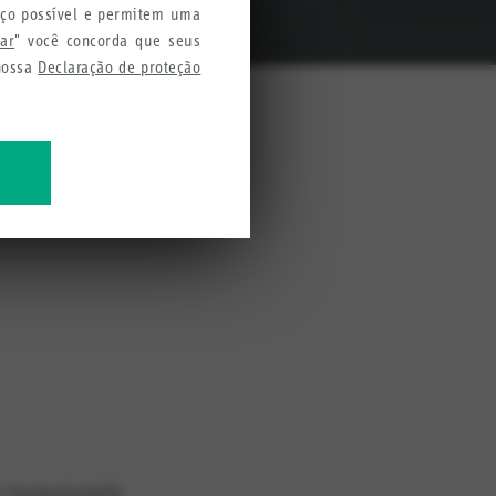
iço possível e permitem uma
tar
" você concorda que seus
 nossa
Declaração de proteção
ção e comunicação. Isso inclui
inam usuários.
mações para melhorar nossos
e Hochschulreife