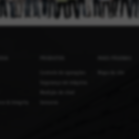
ESA
PRODUTOS
MAIS PÁGINAS
Controle de operações
Mapa do site
Segurança em máquina
Medição de nível
ce & Integrity
Sensores