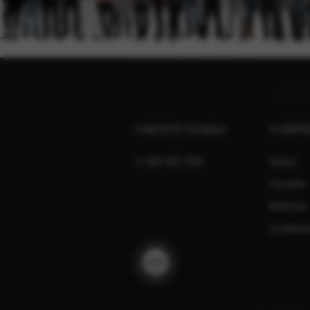
CONTATO ELOBAU
A EMPR
+1 847 672 7515
Sobre
Carreira
Notícias
Complian