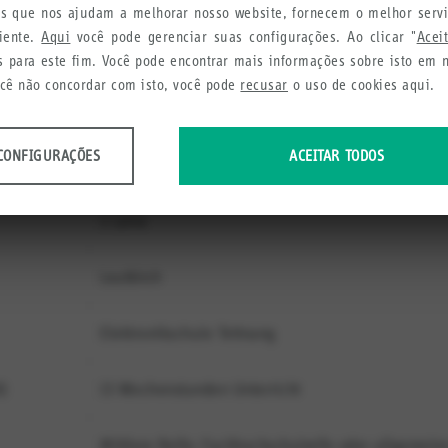
ies que nos ajudam a melhorar nosso website, fornecem o melhor serv
TO DE TI
ESPECIALISTA EM TI PARA INTEGRAÇÃO DE SISTEMAS
liente.
Aqui
você pode gerenciar suas configurações. Ao clicar "
Acei
s para este fim. Você pode encontrar mais informações sobre isto em
ocê não concordar com isto, você pode
recusar
o uso de cookies aqui.
ção de sistemas implementam soluções personalizadas de informa
CONFIGURAÇÕES
ACEITAR TODOS
 de rede em sistemas complexos. Eles também aconselham e tre
dos anônimos sobre o uso e a funcionalidade do site. Utilizamos estas infor
cia do usuário.
3 Jahre
urações
Leutkirch
Elektronikschule Tettnang
etamos a fim de recomendar produtos e serviços úteis para você.
urações
K)
13 Wochenstunden Unterricht
Mittlere Reife; Fachhochschulreife oder allgemein