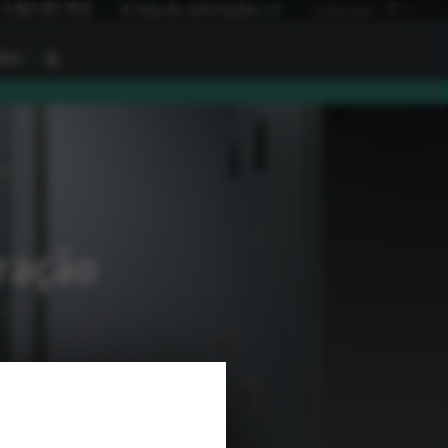
+1 847 672 7515
A lista de solicitações
(
0
)
Language:
PT
I
BAU
gração