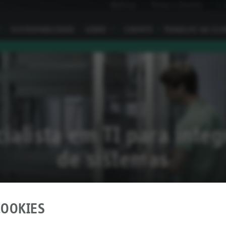
Notícias
Feiras e Eventos
I
SUSTENTABILIDADE
SOBRE
I
CONTATO
TRABALHE NA ELO
ialista em TI para inte
de sistemas
OOKIES