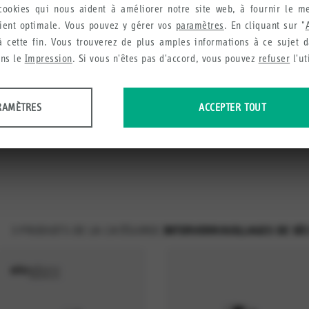
cookies qui nous aident à améliorer notre site web, à fournir le me
lient optimale. Vous pouvez y gérer vos
paramètres
. En cliquant sur "
lages de sécurité
 à cette fin. Vous trouverez de plus amples informations à ce sujet 
ans le
Impression
. Si vous n'êtes pas d'accord, vous pouvez
refuser
l'ut
E
INTERVERROUILLAGES DE SÉCURITÉ
INTERVERROUILLAGES DE SÉCURITÉ
RAMÈTRES
ACCEPTER TOUT
onnées anonymes sur l'utilisation et les fonctionnalités du site web. Nous uti
rvices et l'expérience des utilisateurs.
3
PRODUITS DE LA CATÉGORIE
INTERVERROUILLAGES DE SÉ
us recueillons afin de vous recommander des produits et services utiles.