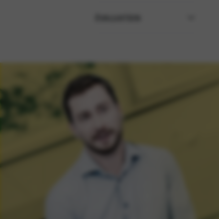
2
(
1
)
oui
(
3
)
ÉVALUATION
ANNULER LA SÉLECTION
ANNULER LA SÉLECTION
(
0
)
und
(
0
)
mehr
und
(
0
)
mehr
und
(
0
)
mehr
und
(
0
)
mehr
ANNULER LA SÉLECTION