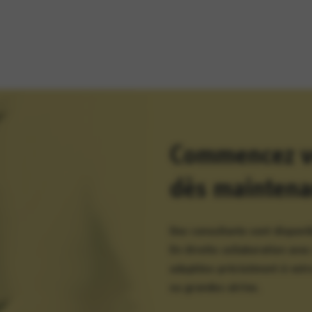
Commencez vo
dès maintena
Des consultants sont disponi
En étroite collaboration ave
adaptées précisément à votre
ou grandes séries.