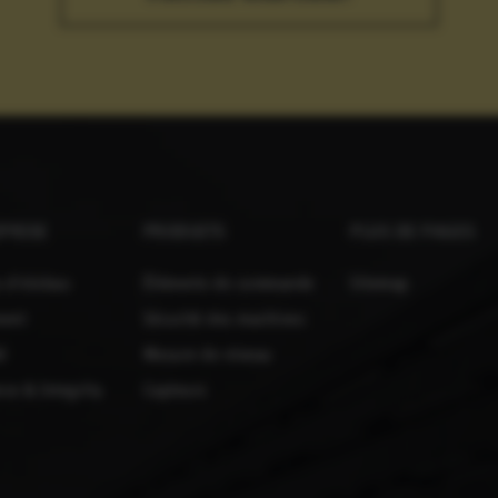
­PRISE
PRODUITS
PLUS DE PAGES
 d’elobau
Éléments de commande
Sitemap
ment
Sécurité des machines
é
Mesure de niveau
ce & Integrity
Capteurs