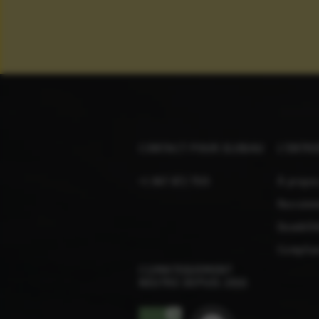
CONTACT POUR ELOBAU
L’EN­TRE
+1 847 672 7515
À propos
Recrute
Durabilit
Complian
CLIMATIQUEMENT
NEUTRE DEPUIS 2010