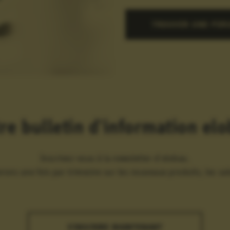
TROUVER UNE PER
re bulletin d'information el
Inscrivez-vous à la newsletter d'elobau.
ons une fois par trimestre sur les nouveaux produits, les salo
S'INSCRIRE MAINTENANT