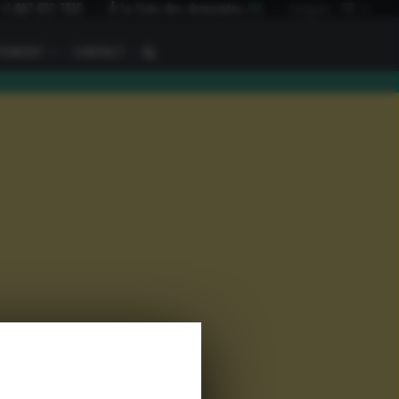
+1 847 672 7515
À la liste des demandes
(
0
)
Langue:
FR
I
TEMENT
I
CONTACT