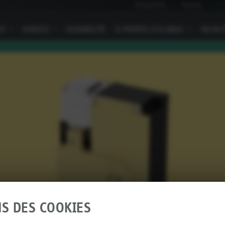
Actualités
Salons
I
TS
I
SERVICE
I
DURABILITÉ
À PROPOS D’ELOBAU
I
RECRU
NS DES COOKIES