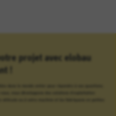
tre projet avec elobau
nt !
bles dans le monde entier pour répondre à vos questions.
c vous, nous développons des solutions d'exploitation
 véhicule ou à votre machine et les fabriquons en petites