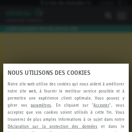
À la liste des demandes
(
0
)
Langue:
FR
I
CLIMATIQUEMENT NEUTRE DEPUIS 2010
NOUS UTILISONS DES COOKIES
Notre site web utilise des cookies qui nous aident à améliorer
notre site web, à fournir le meilleur service possible et à
permettre une expérience client optimale. Vous pouvez y
gérer vos
paramètres
. En cliquant sur "
Accepter
", vous
acceptez que vos cookies soient utilisés à cette fin. Vous
trouverez de plus amples informations à ce sujet dans notre
Déclaration sur la protection des données
et dans le