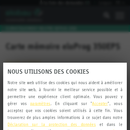
À la liste des demandes
(
0
)
Langue:
FR
I
CLIMATIQUEMENT NEUTRE DEPUIS 2010
Carte mémoire eloProg 350EPS
ÉVALUER CE PRODUIT
NOUS UTILISONS DES COOKIES
Notre site web utilise des cookies qui nous aident à améliorer
notre site web, à fournir le meilleur service possible et à
permettre une expérience client optimale. Vous pouvez y
gérer vos
paramètres
. En cliquant sur "
Accepter
", vous
acceptez que vos cookies soient utilisés à cette fin. Vous
trouverez de plus amples informations à ce sujet dans notre
Déclaration sur la protection des données
et dans le