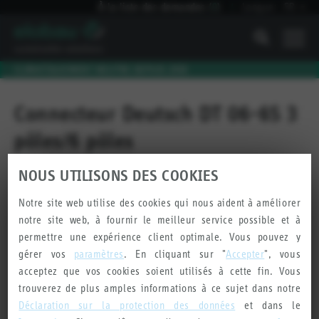
À la liste des demandes
(
0
)
Langue:
FR
I
CLIMATIQUEMENT NEUTRE DEPUIS 2010
Connecteur Deutsch DT 06-6S 3
pôles/6 pôles
NOUS UTILISONS DES COOKIES
ÉVALUER CE PRODUIT
Notre site web utilise des cookies qui nous aident à améliorer
notre site web, à fournir le meilleur service possible et à
permettre une expérience client optimale. Vous pouvez y
gérer vos
paramètres
. En cliquant sur "
Accepter
", vous
acceptez que vos cookies soient utilisés à cette fin. Vous
trouverez de plus amples informations à ce sujet dans notre
Déclaration sur la protection des données
et dans le