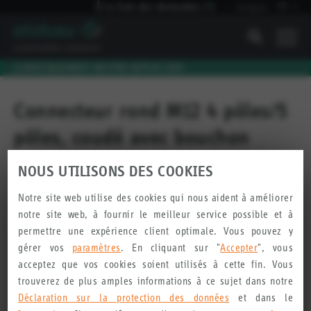
À la liste des demandes
(
0
)
Langue:
FR
I
CLIMATIQUEMENT NEUTRE DEPUIS 2010
Connecteur rond M12 4 pôles/5
pôles, coudé avec bouchon
vissable, plastique
NOUS UTILISONS DES COOKIES
Notre site web utilise des cookies qui nous aident à améliorer
ÉVALUER CE PRODUIT
notre site web, à fournir le meilleur service possible et à
permettre une expérience client optimale. Vous pouvez y
gérer vos
paramètres
. En cliquant sur "
Accepter
", vous
acceptez que vos cookies soient utilisés à cette fin. Vous
trouverez de plus amples informations à ce sujet dans notre
Déclaration sur la protection des données
et dans le