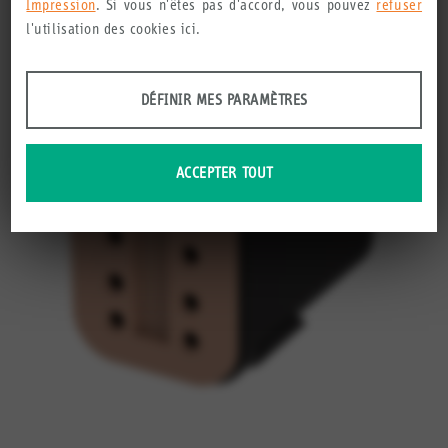
Impression
. Si vous n'êtes pas d'accord, vous pouvez
refuser
l'utilisation des cookies ici.
ANALYSES
DÉFINIR MES PARAMÈTRES
Outils qui collectent des données anonymes sur l'utilisation et
les fonctionnalités du site web. Nous utilisons ces informations
ACCEPTER TOUT
pour améliorer nos produits, nos services et l'expérience des
utilisateurs.
Définir mes paramètres
Google Analytics
Crazy Egg
MARKETING
Informations anonymes que nous recueillons afin de vous
recommander des produits et services utiles.
Définir mes paramètres
YouTube