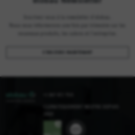
Inscrivez-vous à la newsletter d'elobau.
Nous vous informerons une fois par trimestre sur les
nouveaux produits, les salons et l'entreprise.
S'INSCRIRE MAINTENANT
+1 847 672 7515
CLIMATIQUEMENT NEUTRE DEPUIS
2010