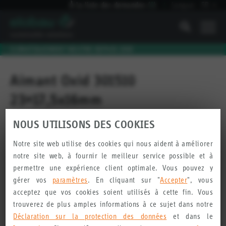
À la liste des demandes
(
0
)
Langue:
FR
I
CLIMATIQUEMENT NEUTRE DEPUIS 2010
Aimant Oxid 301510
23×17,5x16mm
NOUS UTILISONS DES COOKIES
Notre site web utilise des cookies qui nous aident à améliorer
ÉVALUER CE PRODUIT
notre site web, à fournir le meilleur service possible et à
permettre une expérience client optimale. Vous pouvez y
gérer vos
paramètres
. En cliquant sur "
Accepter
", vous
acceptez que vos cookies soient utilisés à cette fin. Vous
trouverez de plus amples informations à ce sujet dans notre
Déclaration sur la protection des données
et dans le