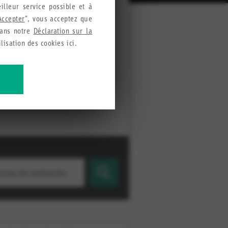
illeur service possible et à
Accepter
", vous acceptez que
dans notre
Déclaration sur la
ilisation des cookies ici.
lisons ces informations pour