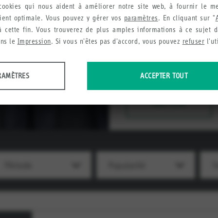
cookies qui nous aident à améliorer notre site web, à fournir le me
lient optimale. Vous pouvez y gérer vos
paramètres
. En cliquant sur "
 à cette fin. Vous trouverez de plus amples informations à ce sujet 
ans le
Impression
. Si vous n'êtes pas d'accord, vous pouvez
refuser
l'ut
RAMÈTRES
ACCEPTER TOUT
onnées anonymes sur l'utilisation et les fonctionnalités du site web. Nous uti
rvices et l'expérience des utilisateurs.
LIRE PLUS
Période
Popularité
us recueillons afin de vous recommander des produits et services utiles.