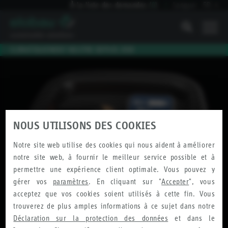
À la liste des demandes
(
0
)
Langue:
FR
I
elobau - sustainable solutions
CLIMATIQUEMENT NEUTRE DEPUIS 2010
NOUS UTILISONS DES COOKIES
Robust Joystick JE
Notre site web utilise des cookies qui nous aident à améliorer
notre site web, à fournir le meilleur service possible et à
permettre une expérience client optimale. Vous pouvez y
CLIQUEZ ICI POUR EN SAVOIR
gérer vos
paramètres
. En cliquant sur "
Accepter
", vous
PLUS
acceptez que vos cookies soient utilisés à cette fin. Vous
trouverez de plus amples informations à ce sujet dans notre
Déclaration sur la protection des données
et dans le