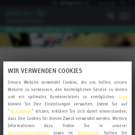
Zur Anfrageliste
(
0
)
Language:
DE
I
WIR SIND KLIMANEUTRAL SEIT 2010
Kundenbewertungen
WIR VERWENDEN COOKIES
Unsere Website verwendet Cookies, die uns helfen, unsere
Website zu verbessern, den bestmöglichen Service zu bieten
und ein optimales Kundenerlebnis zu ermöglichen.
Hier
BEWERTUNG SCHREIBEN
können Sie Ihre Einstellungen verwalten. Indem Sie auf
"
Akzeptieren
" klicken, erklären Sie sich damit einverstanden,
dass Ihre Cookies für diesen Zweck verwendet werden. Weitere
Informationen dazu finden Sie in unserer
Datenschutzerklärung
sowie im
Impressum
. Sollten Sie