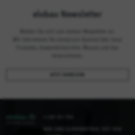
elobau Newsletter
Melden Sie sich zum elobau-Newsletter an.
Wir informieren Sie einmal pro Quartal über neue
Produkte, Anwenderberichte, Messen und das
Unternehmen.
JETZT ANMELDEN
+1 847 672 7515
WIR SIND KLIMANEUTRAL SEIT 2010