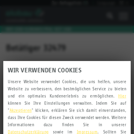
Zur Anfrageliste
(
0
)
Language:
DE
I
WIR SIND KLIMANEUTRAL SEIT 2010
Betätiger 32479
JETZT PRODUKT BEWERTEN
WIR VERWENDEN COOKIES
Unsere Website verwendet Cookies, die uns helfen, unsere
Website zu verbessern, den bestmöglichen Service zu bieten
und ein optimales Kundenerlebnis zu ermöglichen.
Hier
können Sie Ihre Einstellungen verwalten. Indem Sie auf
"
Akzeptieren
" klicken, erklären Sie sich damit einverstanden,
dass Ihre Cookies für diesen Zweck verwendet werden. Weitere
Informationen dazu finden Sie in unserer
Datenschutzerklärung
sowie im
Impressum
. Sollten Sie