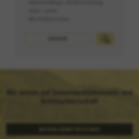
Radiusbetätiger, Anfahrtsrichtung
oben / unten
Mit Einführtrichter
ANSEHEN
MERKEN
Wir setzen auf Gemeinwohlökonomie und
Kreislaufwirtschaft
NACHHALTIGKEIT BEI ELOBAU