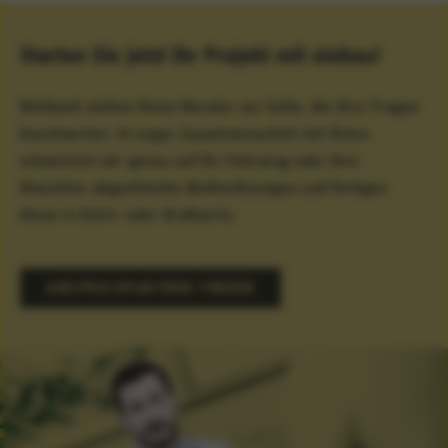
Starten Sie jetzt Ihr Projekt mit elobau!
Weltweit stehen Ihnen Berater zur Seite, die Ihre Fragen
beantworten. In enger Zusammenarbeit mit Ihnen
entwickeln wir genau auf Ihr Fahrzeug oder Ihre
Maschine abgestimmte Bedienlösungen und fertigen
diese in Klein- oder Großserie.
ANSPRECHPARTNER FINDEN