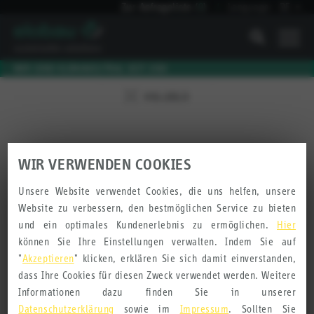
Zur Anfrageliste
(
0
)
Language:
DE
I
WIR SIND KLIMANEUTRAL SEIT 2010
VOLLBILD
WIR VERWENDEN COOKIES
Nachlauf 5 mm
Radius ≥ 200, ≤ 1000
Unsere Website verwendet Cookies, die uns helfen, unsere
Material: Edelstahl 1.4301, Aluminium-Druckguss
Website zu verbessern, den bestmöglichen Service zu bieten
und ein optimales Kundenerlebnis zu ermöglichen.
Hier
können Sie Ihre Einstellungen verwalten. Indem Sie auf
"
Akzeptieren
" klicken, erklären Sie sich damit einverstanden,
dass Ihre Cookies für diesen Zweck verwendet werden. Weitere
PRODUKT ANFRAGEN
Informationen dazu finden Sie in unserer
Datenschutzerklärung
sowie im
Impressum
. Sollten Sie