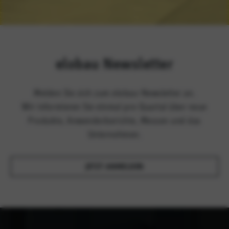
elobau Newsletter
Melden Sie sich zum elobau-Newsletter an.
Wir informieren Sie einmal pro Quartal über neue
Produkte, Anwenderberichte, Messen und das
Unternehmen.
JETZT ANMELDEN