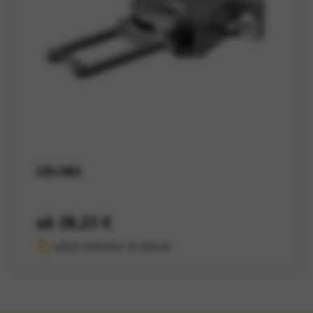
ZBL5ME
ab 28,23 €
sofort lieferbar (4 Stück)