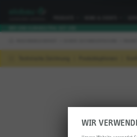
PRODUKTE
I
NEWS & EVENTS
I
SER
WIR SIND KLIMANEUTRAL SEIT 2010
MASCHINENSICHERHEIT
SICHERE ZUSTANDSERFASSUNG
MAGNET
Technische Zeichnung
Produktoptionen
Konf
WIR VERWEND