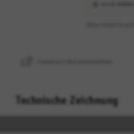
ALLES DOWN
TE
es wie beispielsweise Kartendienste unterstützen.
Dieses Produkt ist auch
legen
ces und Funktionen ermöglichen, einschließlich Identitätsprüfung und Servicek
Produkt per E-Mail weiterempfehlen
Technische Zeichnung