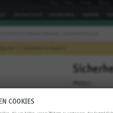
Shop
News
Presse
Messen
VICE
I
NACHHALTIGKEIT
UNTERNEHMEN
I
KARRIERE
I
KO
ISCH BETÄTIGTE SICHERHEITSSENSOREN
SICHERHEITSSENSOR 166
igurator
Varianten im elostore
Sicherhe
JETZT PRODUKT BEWERTEN
EN COOKIES
Variabler Anschlus