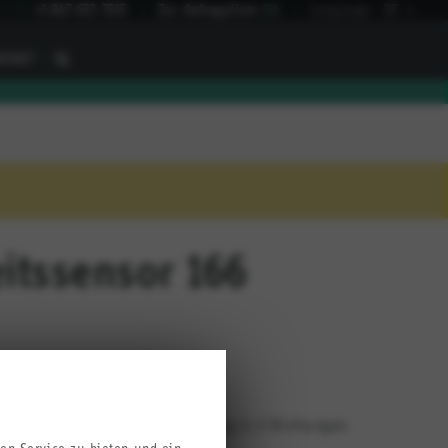
I
+1 847 672 7515
Zur Anfrageliste
(
0
)
Language:
DE
I
NTAKT
itssensor 166
s durch verwendbaren Kabelabgang in 3 Richtungen