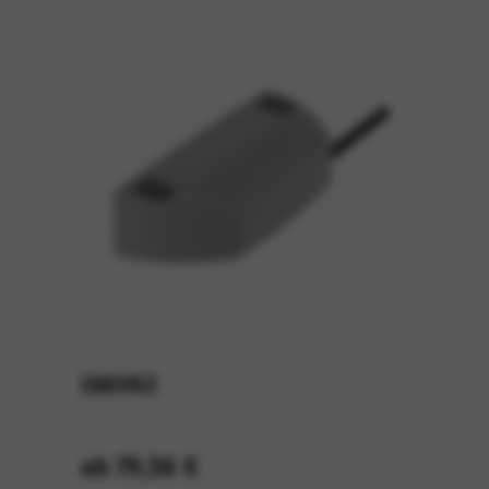
166V62
ab 79,56 €