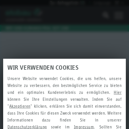
Zur Anfrageliste
(
0
)
Language:
DE
I
WIR SIND KLIMANEUTRAL SEIT 2010
WIR VERWENDEN COOKIES
Unsere Website verwendet Cookies, die uns helfen, unsere
Website zu verbessern, den bestmöglichen Service zu bieten
und ein optimales Kundenerlebnis zu ermöglichen.
Hier
können Sie Ihre Einstellungen verwalten. Indem Sie auf
"
Akzeptieren
" klicken, erklären Sie sich damit einverstanden,
dass Ihre Cookies für diesen Zweck verwendet werden. Weitere
Informationen dazu finden Sie in unserer
Datenschutzerklärung
sowie im
Impressum
. Sollten Sie