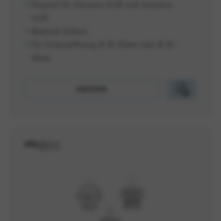
Passend für eloLance SL2D und eloLance
SL2R
Material Silikon
Für Einbauöffnung Ø 30-35mm oder Ø 43-
49mm
ANSEHEN