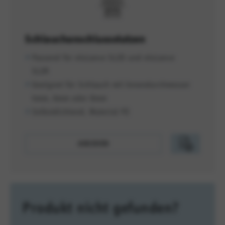
Schlauchanschlussstutzen
Passend für eloLance SL2D und eloLance
SL2R
Geeignet für Schlauch mit Innendurchmesser
4mm, 6mm oder 8mm
Selbstdichtend, Material PE
ANSEHEN
Produkt nicht gefunden?