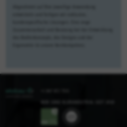
Abgestimmt auf Ihre jeweilige Anwendung
entwickeln und fertigen wir exklusive,
kundenspezifische Lösungen. Eine enge
Zusammenarbeit und Beratung bei der Entwicklung
des Bedienkonzepts, des Designs und der
Ergonomie ist unsere Kernkompetenz.
+1 847 672 7515
WIR SIND KLIMANEUTRAL SEIT 2010