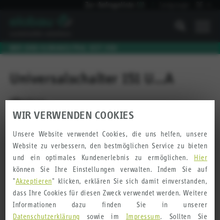
Zur Anfrageliste
(
0
)
Language:
DE
I
WIR SIND KLIMANEUTRAL SEIT 2010
Universalschalter 151 U…A
WIR VERWENDEN COOKIES
JETZT PRODUKT BEWERTEN
Unsere Website verwendet Cookies, die uns helfen, unsere
Website zu verbessern, den bestmöglichen Service zu bieten
und ein optimales Kundenerlebnis zu ermöglichen.
Hier
können Sie Ihre Einstellungen verwalten. Indem Sie auf
"
Akzeptieren
" klicken, erklären Sie sich damit einverstanden,
dass Ihre Cookies für diesen Zweck verwendet werden. Weitere
Informationen dazu finden Sie in unserer
Datenschutzerklärung
sowie im
Impressum
. Sollten Sie