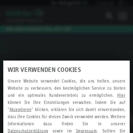
Zur Anfrageliste
(
0
)
Language:
DE
I
WIR SIND KLIMANEUTRAL SEIT 2010
WIR VERWENDEN COOKIES
Unsere Website verwendet Cookies, die uns helfen, unsere
Website zu verbessern, den bestmöglichen Service zu bieten
Merkliste / Produktanfrage
und ein optimales Kundenerlebnis zu ermöglichen.
Hier
können Sie Ihre Einstellungen verwalten. Indem Sie auf
"
Akzeptieren
" klicken, erklären Sie sich damit einverstanden,
dass Ihre Cookies für diesen Zweck verwendet werden. Weitere
Informationen dazu finden Sie in unserer
Datenschutzerklärung
sowie im
Impressum
. Sollten Sie